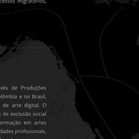
cessos migratórios,
avés de Produções
olômbia e no Brasil,
de arte digital. O
 de exclusão social
formação em artes
idades profissionais,