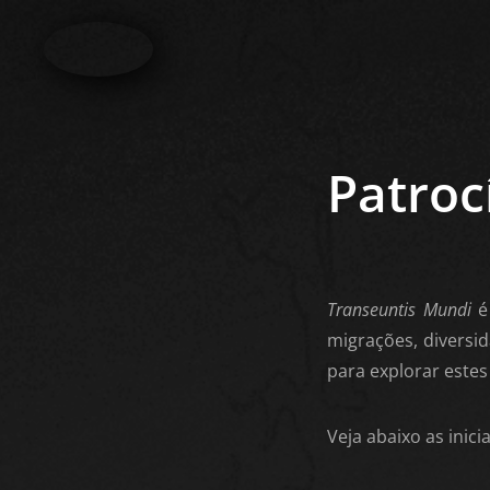
Skip
to
content
Patroc
Transeuntis Mundi
é 
migrações, diversid
para explorar estes
Veja abaixo as inici