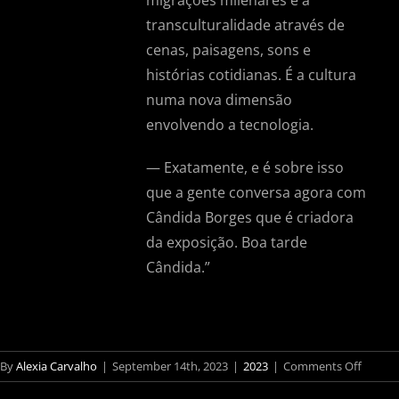
migrações milenares e a
transculturalidade através de
cenas, paisagens, sons e
histórias cotidianas. É a cultura
numa nova dimensão
envolvendo a tecnologia.
— Exatamente, e é sobre isso
que a gente conversa agora com
Cândida Borges que é criadora
da exposição. Boa tarde
Cândida.”
on
By
Alexia Carvalho
|
September 14th, 2023
|
2023
|
Comments Off
Rádio