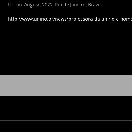
Unirio. August, 2022. Rio de Janeiro, Brazil.
http://www.unirio.br/news/professora-da-unirio-e-nome
Brasileiro
conquista
prêmio
Lumen
,
um
dos
l
maiores
para
arte