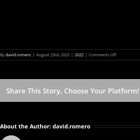
on
By
david.romero
|
August 23rd, 2023
|
2022
|
Comments Off
Professora
da
UNIRIO
é
Share This Story, Choose Your Platform!
nomeada
para
Brasileiros
prêmio
se
internaciona
destacam
de
About the Author:
david.romero
arte
em
e
dos