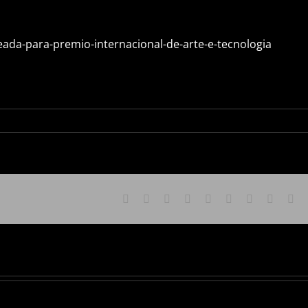
ada-para-premio-internacional-de-arte-e-tecnologia
Facebook
X
Reddit
LinkedIn
WhatsApp
Tumblr
Pinterest
Vk
Em
Gabriel
Mario
Vélez
nominado