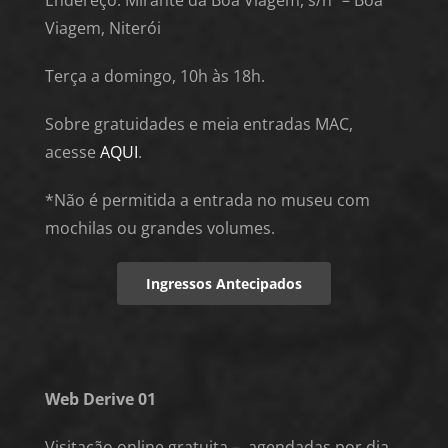
Endereço:
Mirante da Boa Viagem, s/nº – Boa
Viagem, Niterói
Terça a domingo, 10
h às 18h.
Sobre gratuidades e meia entradas MAC,
acesse
AQUI
.
*Não é permitida a entrada no museu com
mochilas ou grandes volumes.
Ingressos Antecipados
Web Derive 01
Visitação online gratuita – agendadas por dia